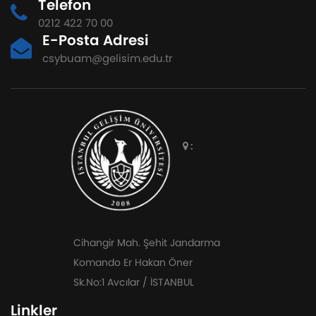
Telefon
0212 422 70 00
E-Posta Adresi
csybuam@gelisim.edu.tr
:
Cihangir Mah. Şehit Jandarma
Komando Er Hakan Öner
Sk.No:1 Avcılar / İSTANBUL
Linkler