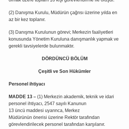
(2) Danışma Kurulu, Müdürün çağrısı üzerine yılda en
az bir kez toplanır.
(3) Danışma Kurulunun görevi; Merkezin faaliyetleri
konusunda Yönetim Kuruluna danışmanlık yapmak ve
gerekli tavsiyelerde bulunmaktır.
D
Ö
RD
Ü
NC
Ü
B
Ö
L
Ü
M
Ç
e
ş
itli ve Son H
ü
k
ü
mler
Personel ihtiyac
ı
MADDE 13
–
(1) Merkezin akademik, teknik ve idari
personel ihtiyacı, 2547 sayılı Kanunun
13 üncü maddesi uyarınca, Merkez
Müdürünün önerisi üzerine Rektör tarafından
görevlendirilecek personel tarafından karşılanır.