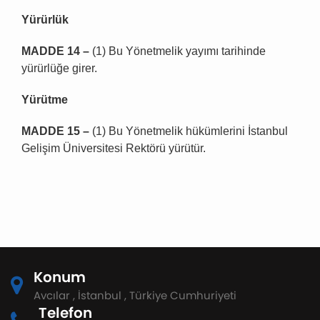
Y
ü
r
ü
rl
ü
k
MADDE 14
–
(1) Bu Yönetmelik yayımı tarihinde
yürürlüğe girer.
Y
ü
r
ü
tme
MADDE 15
–
(1) Bu Yönetmelik hükümlerini İstanbul
Gelişim Üniversitesi Rektörü yürütür.
Konum
Avcılar , İstanbul , Türkiye Cumhuriyeti
Telefon