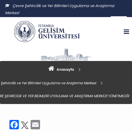
Çevre Şehircilik ve Yer Bilimleri Uygulama ve Araştırma
Merkezi
csybuam@gelisim.edu.tr
Anasayfa
Şehircilik ve Yer Bilimleri Uygulama ve Araştırma Merkezi
RE ŞEHİRCİLİK VE YER BİLİMLERİ UYGULAMA VE ARAŞTIRMA MERKEZİ YÖNETMELİĞİ
Facebook
Twitter
Email