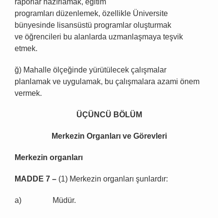
raporlar hazırlamak, eğitim
programları düzenlemek, özellikle Üniversite
bünyesinde lisansüstü programlar oluşturmak
ve öğrencileri bu alanlarda uzmanlaşmaya teşvik
etmek.
ğ) Mahalle ölçeğinde yürütülecek çalışmalar
planlamak ve uygulamak, bu çalışmalara azami önem
vermek.
ÜÇÜ
NC
Ü
B
Ö
L
Ü
M
Merkezin Organlar
ı
ve G
ö
revleri
Merkezin organlar
ı
MADDE 7
–
(1) Merkezin organları şunlardır:
a) Müdür.