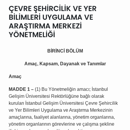
ÇEVRE ŞEHİRCİLİK VE YER
BİLİMLERİ UYGULAMA VE
ARAŞTIRMA MERKEZİ
YÖNETMELİĞİ
B
İ
R
İ
NC
İ
B
Ö
L
Ü
M
Ama
ç
, Kapsam, Dayanak ve Tan
ı
mlar
Ama
ç
MADDE 1
–
(1) Bu Yönetmeliğin amacı; İstanbul
Gelişim Üniversitesi Rektörlüğüne bağlı olarak
kurulan İstanbul Gelişim Üniversitesi Çevre Şehircilik
ve Yer Bilimleri Uygulama ve Araştırma Merkezinin
amaçlarına, faaliyet alanlarına, yönetim organlarına,
yönetim organlarının görevlerine ve çalışma şekline