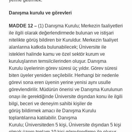
Dan
ış
ma kurulu ve g
ö
revleri
MADDE 12
–
(1) Danışma Kurulu; Merkezin faaliyetleri
ile ilgili olarak değerlendirmede bulunan ve istişari
nitelikte görüş bildiren bir Kuruldur. Merkezin faaliyet
alanlarına katkıda bulunabilecek; Üniversite ile
istekleri halinde kamu ve özel sektör kurum ve
kuruluşlarının temsilcilerinden oluşur. Danışma
Kurulu üyelerinin görev süresi üç yıldır. Görev süresi
biten üyeler yeniden seçilebilir. Herhangi bir nedenle
görevi sona eren üyenin yerine yenisi aynı usulle
görevlendirilir. Müdürün önerisi ve Danışma Kurulunun
onayı ile gerektiğinde Üniversite dışından konu ile ilgili
bilgi, beceri ve deneyim sahibi kişiler de
görüş bildirmek amacı ile Danışma Kurulu
toplantılarına katılabilir. Danışma
Kurulu; Üniversiteden 5 kişi, Üniversite dışından 5 kişi
olmak üzere toplam 10 kişi görevlendirme ile oluşur.