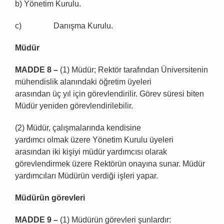
b) Yönetim Kurulu.
c) Danışma Kurulu.
M
ü
d
ü
r
MADDE 8
–
(1) Müdür; Rektör tarafından Üniversitenin
mühendislik alanındaki öğretim üyeleri
arasından üç yıl için görevlendirilir. Görev süresi biten
Müdür yeniden görevlendirilebilir.
(2) Müdür, çalışmalarında kendisine
yardımcı olmak üzere Yönetim Kurulu üyeleri
arasından iki kişiyi müdür yardımcısı olarak
görevlendirmek üzere Rektörün onayına sunar. Müdür
yardımcıları Müdürün verdiği işleri yapar.
M
ü
d
ü
r
ü
n g
ö
revleri
MADDE 9
–
(1) Müdürün görevleri şunlardır: