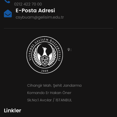
0212 422 70 00
E-Posta Adresi
csybuam@gelisim.edu.tr
:
Cihangir Mah. Şehit Jandarma
Komando Er Hakan Öner
Sk.No:1 Avcılar / İSTANBUL
Linkler